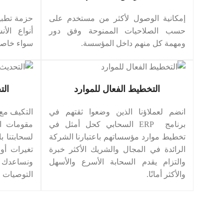
إمكانية الوصول لأكثر من مستخدم على
حزمة تطبي
حسب الصلاحيات الممنوحة وفق دور
أنواع ال
ومهمة كل منهم داخل المؤسسة.
سواء خاصة
التخطيط الفعال للموارد
الت
انضم لعملاؤنا الذين وضعوا ثقتهم في
التكيف مع
برنامج ERP السحابي كحل أمثل في
مقومات ال
تخطيط موارد مؤسساتهم باعتبارنا الشركة
لسحابتنا ب
الرائدة في المجال والشريك الأكثر خبرة
تغيرات أو
والتزام يقدم السحابة الأسرع والأسهل
ونساعدك عل
والأكثر أمانًا.
التوصيات لا