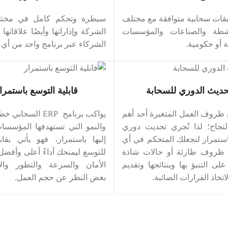
قات سحابية متوافقة مع مختلف
سيطرة وتحكم كامل في مختل
أنشطة والصناعات والمؤسسات
الشركة وإداراتها وأيضًا علاقاتها
 أو حكومية.
الشركاء عبر برنامج واحد من أي 
حديث الدوري للسحابة
قابلية التوسع باستمرا
 ظروف العمل المتغيرة أحد أهم
يواكب برنامج ERP الس
نجاح؛ لذا نُجري تحديث دوري
والنمو التي تستهدفها المؤسس
استمرار لنجعلك المتحكم في أي
إليها باستمرار، فهو يأتي بقاب
 ظروف طارئة أو حالات شاذة
للتوسع ليمنحك أداءً أعلى وأفض
ى التنبؤ بها وبنتائجها وتقديم
الأمان والسرعة والتطور والا
تخاذ القرارات الصائبة.
بغض النظر عن حجم العمل.