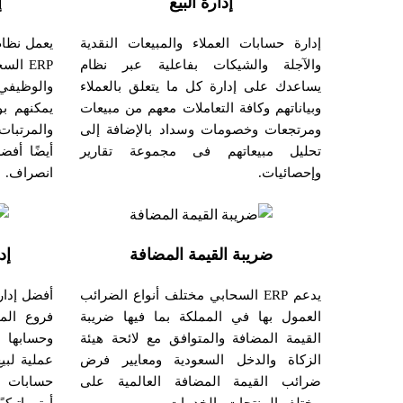
إدارة البيع
إ
إدارة حسابات العملاء والمبيعات النقدية
يعمل نظام 
والآجلة والشيكات بفاعلية عبر نظام
ERP ا
يساعدك على إدارة كل ما يتعلق بالعملاء
والوظيف
وبياناتهم وكافة التعاملات معهم من مبيعات
يمكنهم ب
ومرتجعات وخصومات وسداد بالإضافة إلى
والمرتبا
تحليل مبيعاتهم فى مجموعة تقارير
أيضًا أفض
وإحصائيات.
انصراف.
ضريبة القيمة المضافة
إد
يدعم ERP السحابي مختلف أنواع الضرائب
أفضل إدا
العمول بها في المملكة بما فيها ضريبة
فروع الم
القيمة المضافة والمتوافق مع لائحة هيئة
وحسابها ب
الزكاة والدخل السعودية ومعايير فرض
عملية لبي
ضرائب القيمة المضافة العالمية على
حسابات ا
مختلف المنتجات والخدمات.
أوتوماتي