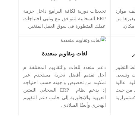
ف موارد
تحديثات دورية لكافة البرامج داخل حزمة
 بغيرها من
ERP السحابية لتتوافق مع وتلبي احتياجات
مكان.
عملك المتطورة في سوق العمل المتغير.
ر
لغات وتقاويم متعددة
حابي خطط التطور
دعم متعدد للغات والتقاويم المختلفة م
ات وتسعى
أجل تقديم أفضل تجربة مستخدم عبر
لية عالية
تمكينه من تخصيص واجهته حسب احتياجه
ل من حيث
إذ يدعم نظام ERP السحابي اللغتين
ستمرارية
العربية والإنجليزية إلى جانب دعم التقويم
الهجري وأيضًا الميلادي.