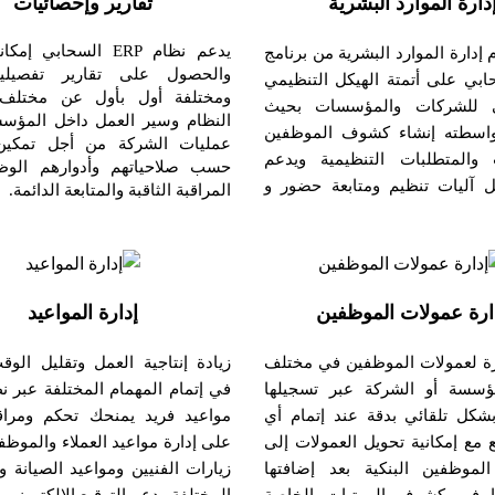
دارة الموارد البشرية
تقارير وإحصائيات
يدعم نظام ERP السحابي إ
إدارة الموارد البشرية من برنامج
والحصول على تقارير تفصيلي
لسحابي على أتمتة الهيكل التنظيمي
ومختلفة أول بأول عن مختلف
ي للشركات والمؤسسات بحيث
النظام وسير العمل داخل المؤسس
واسطته إنشاء كشوف الموظفين
عمليات الشركة من أجل تمكين 
ت والمتطلبات التنظيمية ويدعم
حسب صلاحياتهم وأدوارهم الوظ
ل آليات تنظيم ومتابعة حضور و
المراقبة الثاقبة والمتابعة الدائمة.
ارة عمولات الموظفين
إدارة المواعيد
رة لعمولات الموظفين في مختلف
زيادة إنتاجية العمل وتقليل الوقت
ؤسسة أو الشركة عبر تسجيلها
في إتمام المهمام المختلفة عبر نظ
شكل تلقائي بدقة عند إتمام أي
مواعيد فريد يمنحك تحكم ومراقب
ع مع إمكانية تحويل العمولات إلى
على إدارة مواعيد العملاء والموظف
لموظفين البنكية بعد إضافتها
زيارات الفنيين ومواعيد الصيانة و
كيًا في كشوف المرتبات الخاصة
المختلفة ودعم التوقيع الإلكتروني 