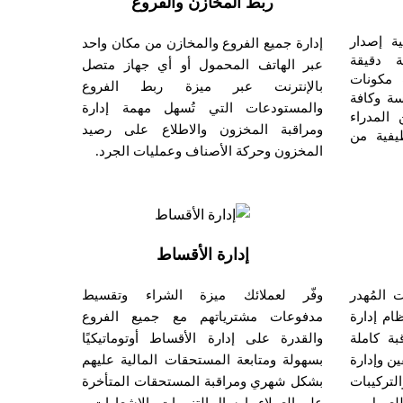
ربط المخازن والفروع
مكانية إصدار
إدارة جميع الفروع والمخازن من مكان واحد
ة دقيقة
عبر الهاتف المحمول أو أي جهاز متصل
 مكونات
بالإنترنت عبر ميزة ربط الفروع
ة وكافة
والمستودعات التي تُسهل مهمة إدارة
المدراء
ومراقبة المخزون والاطلاع على رصيد
يفية من
المخزون وحركة الأصناف وعمليات الجرد.
إدارة الأقساط
 المُهدر
وفّر لعملائك ميزة الشراء وتقسيط
ام إدارة
مدفوعات مشترياتهم مع جميع الفروع
ة كاملة
والقدرة على إدارة الأقساط أوتوماتيكيًا
ين وإدارة
بسهولة ومتابعة المستحقات المالية عليهم
التركيبات
بشكل شهري ومراقبة المستحقات المتأخرة
للعميل.
على العملاء وإرسال التنبيهات والإشعارات.